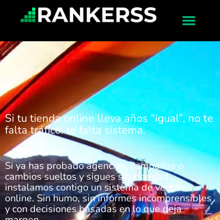
Si tu tienda online lleva años “igual”, no te
falta tráfico: te falta sistema.
Si ya has probado agencias, campañas o
cambios sueltos y sigues sin claridad,
instalamos contigo un sistema de ventas
online. Sin humo, sin informes incomprensibles
y con decisiones basadas en lo que deja
margen.