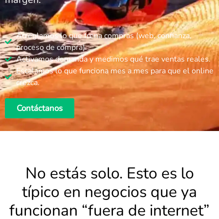
Arreglamos lo que frena compras (web, confianza,
proceso de compra).
Activamos demanda y medimos qué trae ventas reales.
Escalamos lo que funciona mes a mes para que el online
crezca.
Contáctanos
No estás solo. Esto es lo
típico en negocios que ya
funcionan “fuera de internet”