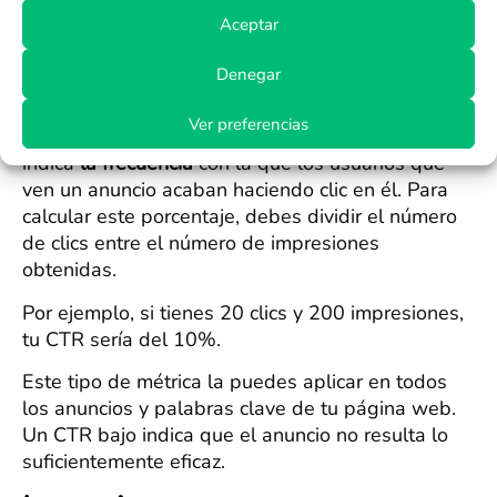
determinar si un anuncio en específico
es atractivo
Aceptar
para cierto tipo de audiencia
.
Denegar
CTR
Ver preferencias
El
Click Through Rate
, o porcentaje de clics,
indica
la frecuencia
con la que los usuarios que
ven un anuncio acaban haciendo clic en él. Para
calcular este porcentaje, debes dividir el número
de clics entre el número de impresiones
obtenidas.
Por ejemplo, si tienes 20 clics y 200 impresiones,
tu CTR sería del 10%.
Este tipo de métrica la puedes aplicar en todos
los anuncios y palabras clave de tu página web.
Un CTR bajo indica que el anuncio no resulta lo
suficientemente eficaz.