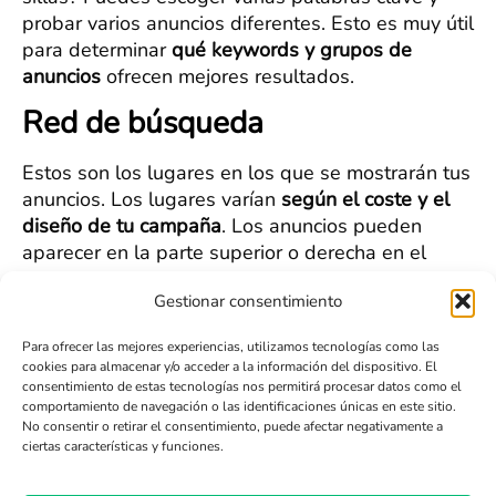
probar varios anuncios diferentes. Esto es muy útil
para determinar
qué keywords y grupos de
anuncios
ofrecen mejores resultados.
Red de búsqueda
Estos son los lugares en los que se mostrarán tus
anuncios. Los lugares varían
según el coste y el
diseño de tu campaña
. Los anuncios pueden
aparecer en la parte superior o derecha en el
buscador, en las plataformas de Google (Google
Gestionar consentimiento
Play, Google Maps, etc.) o en los sitios asociados
a la red de display, como Youtube.
Para ofrecer las mejores experiencias, utilizamos tecnologías como las
cookies para almacenar y/o acceder a la información del dispositivo. El
Clics
consentimiento de estas tecnologías nos permitirá procesar datos como el
comportamiento de navegación o las identificaciones únicas en este sitio.
Son la cantidad de veces que los usuarios hacen
No consentir o retirar el consentimiento, puede afectar negativamente a
ciertas características y funciones.
clic en los banners de los anuncios que has
creado. La utilidad de los clics es que te permiten