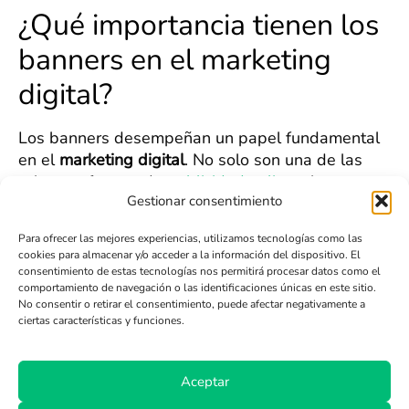
¿Qué importancia tienen los
banners en el marketing
digital?
Los banners desempeñan un papel fundamental
en el
marketing digital
. No solo son una de las
primeras formas de
publicidad online
, sino que
Gestionar consentimiento
han evolucionado para ofrecer soluciones de
targeting y segmentación muy sofisticadas. Con la
Para ofrecer las mejores experiencias, utilizamos tecnologías como las
ayuda de la analítica web, los banners pueden
cookies para almacenar y/o acceder a la información del dispositivo. El
ser optimizados para alcanzar a la audiencia
consentimiento de estas tecnologías nos permitirá procesar datos como el
correcta en el momento y lugar adecuados,
comportamiento de navegación o las identificaciones únicas en este sitio.
No consentir o retirar el consentimiento, puede afectar negativamente a
aumentando así la relevancia de los mensajes
ciertas características y funciones.
publicitarios.
La importancia del banner también radica en su
Aceptar
capacidad para generar reconocimiento de marca