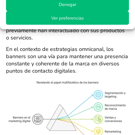
y, cuando se utiliza correctamente, impulsar
Denegar
ventas y conversiones. Funcionan bien en
campañas de remarketing, permitiendo a las
Ver preferencias
marcas reengancharte con usuarios que
previamente han interactuado con sus productos
o servicios.
En el contexto de estrategias omnicanal, los
banners son una vía para mantener una presencia
constante y coherente de la marca en diversos
puntos de contacto digitales.