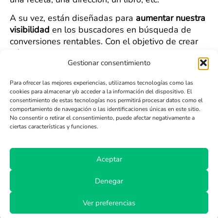
A su vez, están diseñadas para
aumentar nuestra
visibilidad
en los buscadores en búsqueda de
conversiones rentables. Con el objetivo de crear
páginas de aterrizaje atractivas, podemos aplicar
Gestionar consentimiento
las estrategias de
optimización SEO
.
Elegimos las
palabras claves
para posicionarnos.
Para ofrecer las mejores experiencias, utilizamos tecnologías como las
cookies para almacenar y/o acceder a la información del dispositivo. El
Escribimos las palabras claves en la
URL
.
consentimiento de estas tecnologías nos permitirá procesar datos como el
Creamos
contenidos originales
, no plagiados.
comportamiento de navegación o las identificaciones únicas en este sitio.
Subrayamos con negritas esas
keywords
.
No consentir o retirar el consentimiento, puede afectar negativamente a
ciertas características y funciones.
Orientamos la página a un
único tema
y a un call-
to-action específico.
Dirigimos a los usuarios a nuestra página de
Aceptar
aterrizaje con
links on page y off page
.
Actualizamos
nuestros contenidos
.
Denegar
No debemos olvidar que nuestros visitantes han
entrado a la
página de aterrizaje
en busca de una
Ver preferencias
información, que le prometimos en el
link o en el