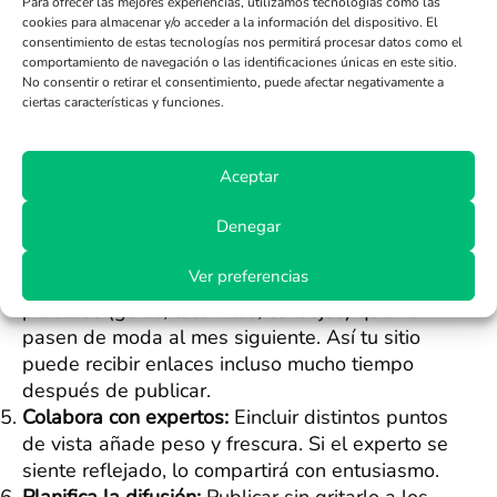
haces una encuesta como si reúnes cifras propias,
Para ofrecer las mejores experiencias, utilizamos tecnologías como las
cookies para almacenar y/o acceder a la información del dispositivo. El
los periodistas y otros webmasters lo apreciarán
consentimiento de estas tecnologías nos permitirá procesar datos como el
mucho más.
comportamiento de navegación o las identificaciones únicas en este sitio.
Otras cosas a tener en cuenta son desarrollar
No consentir o retirar el consentimiento, puede afectar negativamente a
ciertas características y funciones.
contenido que siga siendo útil pase el tiempo,
como una buena receta que siempre triunfa. Las
colaboraciones, por ejemplo incluir la opinión de
Aceptar
alguien respetado, también pueden multiplicar tu
alcance, pues ellos y su entorno tanto comentan
Denegar
como enlazan.
Ver preferencias
Crea contenido «evergreen»:
Elabora recursos
prácticos (guías, tutoriales, consejos) que no
pasen de moda al mes siguiente. Así tu sitio
puede recibir enlaces incluso mucho tiempo
después de publicar.
Colabora con expertos:
Eincluir distintos puntos
de vista añade peso y frescura. Si el experto se
siente reflejado, lo compartirá con entusiasmo.
Planifica la difusión:
Publicar sin gritarlo a los