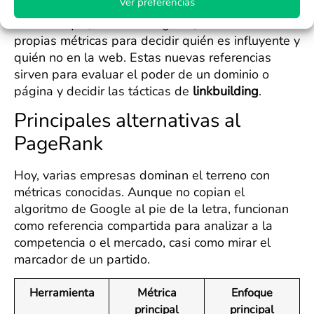
Ver preferencias
cruzados. Se han aliado con herramientas
externas que, con cierto ingenio, han lanzado sus
propias métricas para decidir quién es influyente y
quién no en la web. Estas nuevas referencias
sirven para evaluar el poder de un dominio o
página y decidir las tácticas de
linkbuilding
.
Principales alternativas al
PageRank
Hoy, varias empresas dominan el terreno con
métricas conocidas. Aunque no copian el
algoritmo de Google al pie de la letra, funcionan
como referencia compartida para analizar a la
competencia o el mercado, casi como mirar el
marcador de un partido.
Herramienta
Métrica
Enfoque
principal
principal