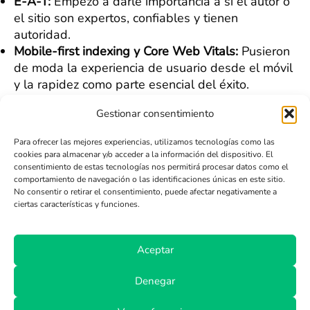
E-A-T:
Empezó a darle importancia a si el autor o
el sitio son expertos, confiables y tienen
autoridad.
Mobile-first indexing y Core Web Vitals:
Pusieron
de moda la experiencia de usuario desde el móvil
y la rapidez como parte esencial del éxito.
En resumen, no existe una receta mágica. Solo
Gestionar consentimiento
funciona, y a veces sorprende, una mezcla sólida
de contenido útil, experiencia sencilla para quien
Para ofrecer las mejores experiencias, utilizamos tecnologías como las
visita la página y conseguir enlaces legítimos,
cookies para almacenar y/o acceder a la información del dispositivo. El
nada de atajos.
consentimiento de estas tecnologías nos permitirá procesar datos como el
comportamiento de navegación o las identificaciones únicas en este sitio.
Qué métricas se usan ahora
No consentir o retirar el consentimiento, puede afectar negativamente a
ciertas características y funciones.
en lugar del PageRank
público
Aceptar
Denegar
Con el PageRank fuera del mapa público, los
expertos en SEO
no se han quedado de brazos