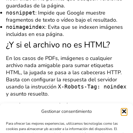
guardadas de la página.
: Impide que Google muestre
nosnippet
fragmentos de texto o vídeo bajo el resultado.
: Evita que se indexen imágenes
noimageindex
incluidas en esa página.
¿Y si el archivo no es HTML?
En los casos de PDFs, imágenes o cualquier
archivo nada amigable para sumar etiquetas
HTML, la jugada se pasa a las cabeceras HTTP.
Basta con configurar la respuesta del servidor
usando la instrucción
X-Robots-Tag: noindex
y asunto resuelto.
X-Robots-Tag: noindex
Gestionar consentimiento
Importante
: ojo, jamás combines
en una
noindex
página que has bloqueado antes en el
Para ofrecer las mejores experiencias, utilizamos tecnologías como las
. Si lo haces, los bots nunca podrán
robots.txt
cookies para almacenar y/o acceder a la información del dispositivo. El