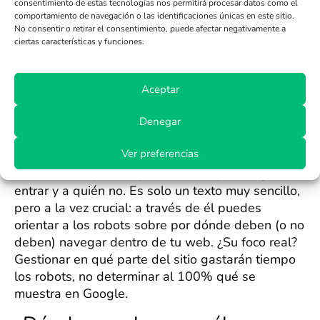
ver la etiqueta y podrías acabar con la página
consentimiento de estas tecnologías nos permitirá procesar datos como el
comportamiento de navegación o las identificaciones únicas en este sitio.
indexada igualmente. Más de uno se lleva ese
No consentir o retirar el consentimiento, puede afectar negativamente a
disgusto por confundir los pasos.
ciertas características y funciones.
Cómo guiar a los
rastreadores con el archivo
Aceptar
robots.txt
Denegar
Ver preferencias
El archivo
robots.txt
funciona como esa persona
estricta en la puerta que decide a quién deja
entrar y a quién no. Es solo un texto muy sencillo,
pero a la vez crucial: a través de él puedes
orientar a los robots sobre por dónde deben (o no
deben) navegar dentro de tu web. ¿Su foco real?
Gestionar en qué parte del sitio gastarán tiempo
los robots, no determinar al 100% qué se
muestra en Google.