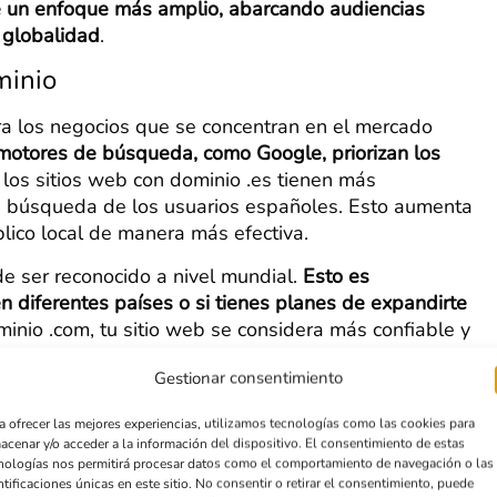
ne un enfoque más amplio, abarcando audiencias
 globalidad
.
minio
para los negocios que se concentran en el mercado
motores de búsqueda, como Google, priorizan los
e los sitios web con dominio .es tienen más
de búsqueda de los usuarios españoles. Esto aumenta
úblico local de manera más efectiva.
 de ser reconocido a nivel mundial.
Esto es
 en diferentes países o si tienes planes de expandirte
minio .com, tu sitio web se considera más confiable y
 mercado global.
Gestionar consentimiento
n cuenta las posibles desventajas de cada dominio. El
os de alcance geográfico y percepción internacional.
a ofrecer las mejores experiencias, utilizamos tecnologías como las cookies para
acenar y/o acceder a la información del dispositivo. El consentimiento de estas
 mayor competencia y dificultades para posicionar tu
nologías nos permitirá procesar datos como el comportamiento de navegación o las
genéricos.
ntificaciones únicas en este sitio. No consentir o retirar el consentimiento, puede