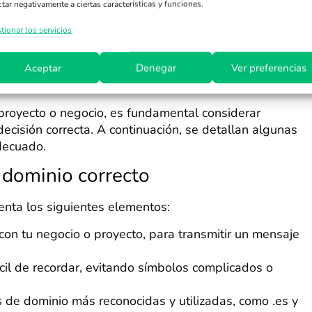
ctar negativamente a ciertas características y funciones.
 crucial para tomar la decisión correcta al elegir el
 En la siguiente sección exploraremos el proceso de
tionar los servicios
ciones clave que debes tener en mente.
Aceptar
Denegar
Ver preferencias
decuado
proyecto o negocio, es fundamental considerar
ecisión correcta. A continuación, se detallan algunas
decuado.
 dominio correcto
enta los siguientes elementos:
con tu negocio o proyecto, para transmitir un mensaje
cil de recordar, evitando símbolos complicados o
es de dominio más reconocidas y utilizadas, como .es y