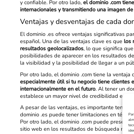
y confiable. Por otro lado,
el dominio .com tie
internacionales y transmitiendo una imagen de
Ventajas y desventajas de cada do
El dominio .es ofrece ventajas significativas 
español. Una de las ventajas clave es que
los 
resultados geolocalizados
, lo que significa qu
posibilidades de aparecer en los resultados 
la visibilidad y la posibilidad de llegar a un p
Por otro lado, el dominio .com tiene la ventaja
especialmente útil si tu negocio tiene clientes
internacionalmente en el futuro
. Al tener un do
establece un mayor nivel de credibilidad en el
A pesar de las ventajas, es importante tener e
dominio .es puede tener limitaciones en términ
Par
alm
Por otro lado, el dominio .com puede presentar
tec
sitio web en los resultados de búsqueda más 
ide