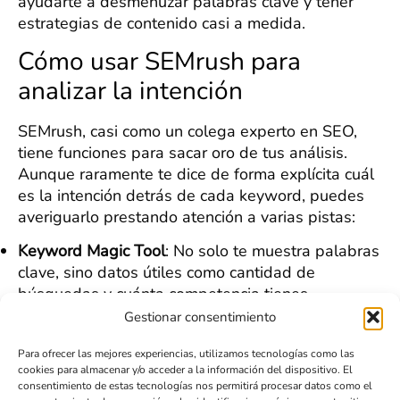
ayudarte a desmenuzar palabras clave y tener
estrategias de contenido casi a medida.
Cómo usar SEMrush para
analizar la intención
SEMrush, casi como un colega experto en SEO,
tiene funciones para sacar oro de tus análisis.
Aunque raramente te dice de forma explícita cuál
es la intención detrás de cada keyword, puedes
averiguarlo prestando atención a varias pistas:
Keyword Magic Tool
: No solo te muestra palabras
clave, sino datos útiles como cantidad de
búsquedas y cuánta competencia tienes.
Análisis contextual
: Observa los tipos de sitios
Gestionar consentimiento
que aparecen en Google para determinada
Para ofrecer las mejores experiencias, utilizamos tecnologías como las
palabra clave. Si todo son tutoriales, seguramente
cookies para almacenar y/o acceder a la información del dispositivo. El
la intención es informativa. Si abundan productos,
consentimiento de estas tecnologías nos permitirá procesar datos como el