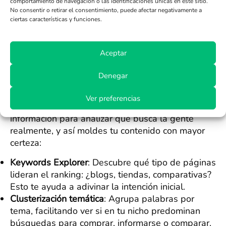
probablemente hay intención de compra.
comportamiento de navegación o las identificaciones únicas en este sitio.
No consentir o retirar el consentimiento, puede afectar negativamente a
Análisis de la competencia
: Descubre qué
ciertas características y funciones.
intenciones predominan entre las keywords de
tus rivales y encuentra puntos poco explotados.
Cómo usar Ahrefs para entender
Aceptar
a tu audiencia
Denegar
Por su parte, Ahrefs funciona como ese amigo
Ver preferencias
detective de la pandilla. Brinda mucha
información para analizar qué busca la gente
realmente, y así moldes tu contenido con mayor
certeza:
Keywords Explorer
: Descubre qué tipo de páginas
lideran el ranking: ¿blogs, tiendas, comparativas?
Esto te ayuda a adivinar la intención inicial.
Clusterización temática
: Agrupa palabras por
tema, facilitando ver si en tu nicho predominan
búsquedas para comprar, informarse o comparar.