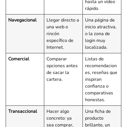
hasta un vídeo
rápido.
Navegacional
Llegar directo a
Una página de
una web o
inicio atractiva,
rincón
o la zona de
específico de
login muy
Internet.
localizada.
Comercial
Comparar
Listas de
opciones antes
recomendacion
de sacar la
es, reseñas que
cartera.
inspiran
confianza o
comparativas
honestas.
Transaccional
Hacer algo
Una ficha de
concreto: ya
producto
sea comprar,
brillante, un